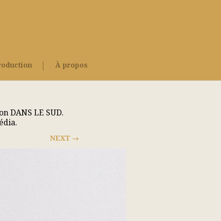
roduction
À propos
ction DANS LE SUD.
édia.
NEXT